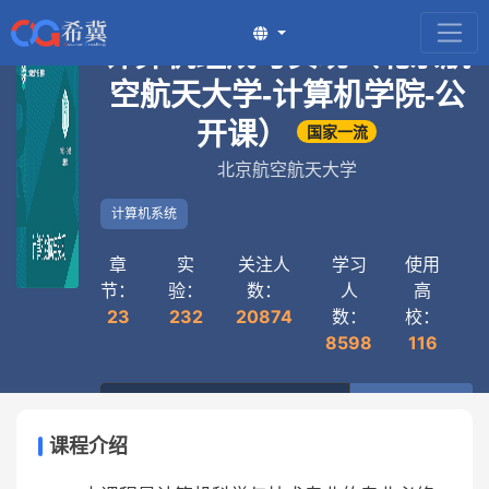
计算机组成与实现（北京航
空航天大学-计算机学院-公
开课）
国家一流
北京航空航天大学
计算机系统
章
实
关注人
学习
使用
节：
验：
数：
人
高
23
232
20874
数：
校：
8598
116
复制分享链接
课程介绍