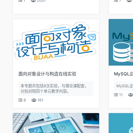
1
2051
7
面向对象设计与构造在线实验
MySQL
本专题共包括8次实验，与理论课配套，
MySQL
分别对照四个单元教学内容。
11
8
161