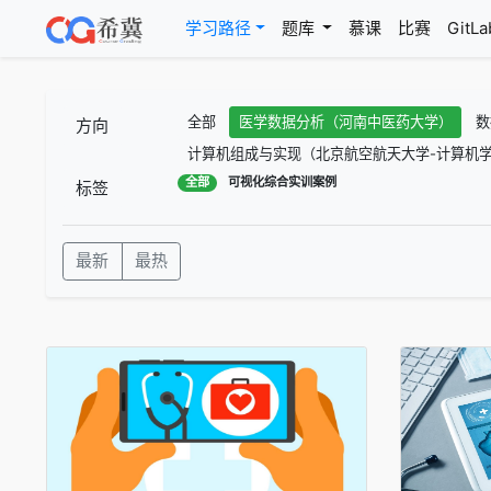
(current)
学习路径
题库
慕课
比赛
GitLa
全部
医学数据分析（河南中医药大学）
数
方向
计算机组成与实现（北京航空航天大学-计算机学
全部
可视化综合实训案例
标签
最新
最热